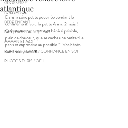
GROSSESSE
atlantique
NAISSANCE
Dans la série petite puce née pendant le 
BEBE ENFANT
confinement, voici la petite Anna, 2 mois ! 
Qui penserai en voyant ce bébé si paisible, 
BABY BATH BAIN DE LAIT
plein de douceur, que se cache une petite fille 
MAMAN ET MOI
pep's et expressive au possible ?! Vos bébés 
sont incroyables ♥ 
PORTRAIT FEMME / CONFIANCE EN SOI
PHOTOS D IRIS / OEIL