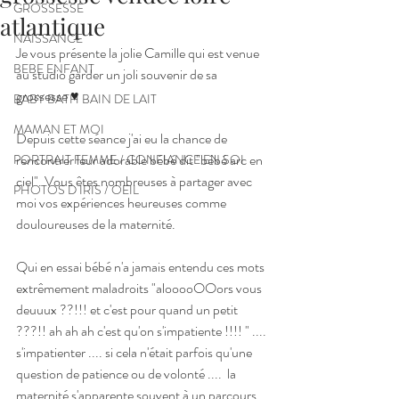
GROSSESSE
atlantique
NAISSANCE
Je vous présente la jolie Camille qui est venue 
BEBE ENFANT
au studio garder un joli souvenir de sa 
grossesse ♥ 
BABY BATH BAIN DE LAIT
MAMAN ET MOI
Depuis cette séance j'ai eu la chance de 
rencontrer leur adorable bébé dit "bébé arc en 
PORTRAIT FEMME / CONFIANCE EN SOI
ciel". Vous êtes nombreuses à partager avec 
PHOTOS D IRIS / OEIL
moi vos expériences heureuses comme 
douloureuses de la maternité. 
Qui en essai bébé n'a jamais entendu ces mots 
extrêmement maladroits "alooooOOors vous 
deuuux ??!!! et c'est pour quand un petit 
???!! ah ah ah c'est qu'on s'impatiente !!!! " .... 
s'impatienter .... si cela n'était parfois qu'une 
question de patience ou de volonté ....  la 
maternité s'apparente souvent à un parcours 