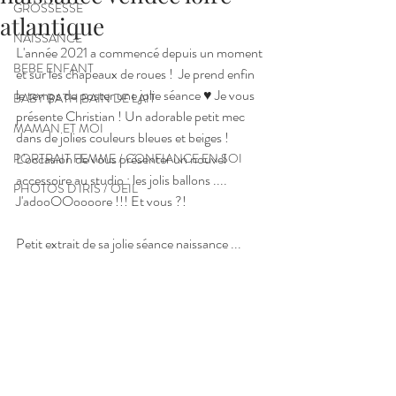
GROSSESSE
atlantique
NAISSANCE
L'année 2021 a commencé depuis un moment 
BEBE ENFANT
et sur les chapeaux de roues !  Je prend enfin 
le temps de poster une jolie séance ♥ Je vous 
BABY BATH BAIN DE LAIT
présente Christian ! Un adorable petit mec 
MAMAN ET MOI
dans de jolies couleurs bleues et beiges ! 
L'occasion de vous présenter un nouvel 
PORTRAIT FEMME / CONFIANCE EN SOI
accessoire au studio : les jolis ballons .... 
PHOTOS D IRIS / OEIL
J'adooOOoooore !!! Et vous ?! 
Petit extrait de sa jolie séance naissance ... 