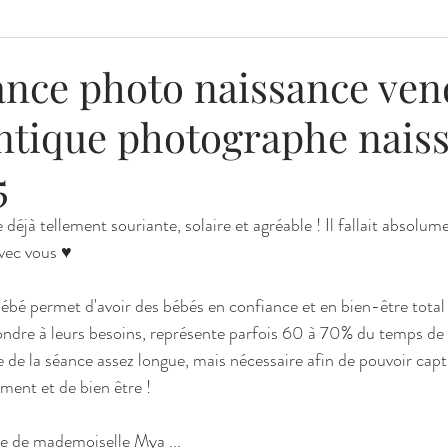
MAMAN ET MOI
PORTRAIT FEMME / CONFIANCE EN
ance photo naissance ven
antique photographe nais
5
déjà tellement souriante, solaire et agréable ! Il fallait absolum
vec vous ♥ 
ébé permet d'avoir des bébés en confiance et en bien-être total !
pondre à leurs besoins, représente parfois 60 à 70% du temps de 
 de la séance assez longue, mais nécessaire afin de pouvoir captu
ment et de bien être ! 
ce de mademoiselle Mya ...  