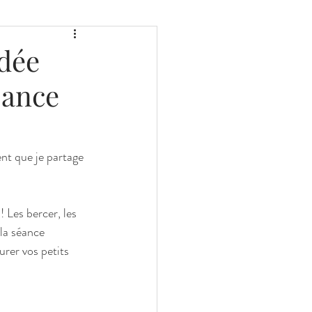
 SOI
dée
sance
ent que je partage 
 Les bercer, les 
la séance 
rer vos petits 