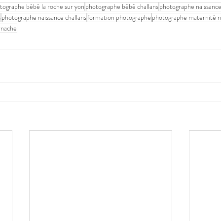
tographe bébé la roche sur yon
photographe bébé challans
photographe naissance
s
photographe naissance challans
formation photographe
photographe maternité n
rnache