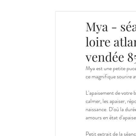
BABY BATH BAIN DE LAIT
Mya - sé
loire atl
PHOTOS D IRIS / OEIL
vendée 8
Mya est une petite puce 
ce magnifique sourire a
L'apaisement de votre b
calmer, les apaiser, ré
naissance. D'où la durée
amours en état d'apaise
Petit extrait de la séan